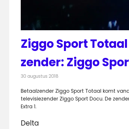
Ziggo Sport Totaa
zender: Ziggo Spo
30 augustus 2018
Redactie
Televisienieuws
Betaalzender Ziggo Sport Totaal komt van
televisiezender Ziggo Sport Docu. De zend
Extra 1.
Delta