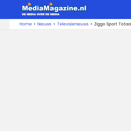
MediaMa
De
Ga
Home
Nieuws
Televisienieuws
Ziggo Sport Totaa
media
naar
over
de
de
inhoud
media