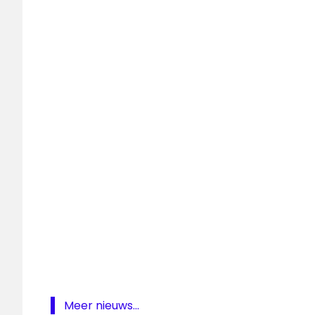
Delta
indeling
televisie
Ziggo
Sport
Ziggo
Sport
Docu
Ziggo
Sport
Totaal
Meer nieuws...