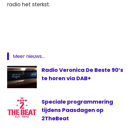
radio het sterkst.
DAB
digitale
radio
SRF
Zwitserland
Meer nieuws...
Radio Veronica De Beste 90’s
te horen via DAB+
Speciale programmering
tijdens Paasdagen op
2TheBeat