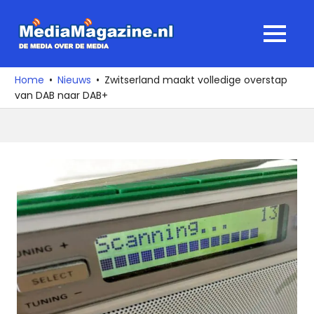
Ga
naar
MediaMagaz
MENU
de
De
inhoud
media
Home
Nieuws
Zwitserland maakt volledige overstap
over
van DAB naar DAB+
de
media