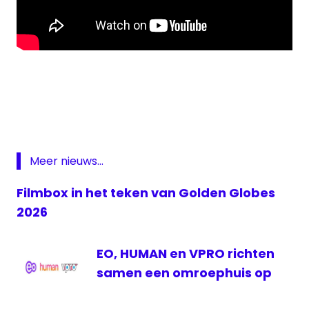
Golden
Globes
Mr.
Robot
NPO
Meer nieuws...
3
Rami
Filmbox in het teken van Golden Globes
Malek
2026
USA
Network
EO, HUMAN en VPRO richten
VPRO
samen een omroephuis op