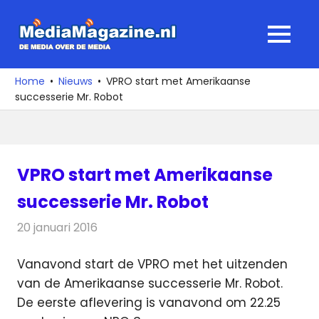
Ga
naar
MediaMagaz
MENU
de
De
inhoud
media
Home
Nieuws
VPRO start met Amerikaanse
over
successerie Mr. Robot
de
media
VPRO start met Amerikaanse
successerie Mr. Robot
20 januari 2016
Redactie
Nieuws
,
Televisienieuws
Vanavond start de VPRO met het uitzenden
van de Amerikaanse successerie Mr. Robot.
De eerste aflevering is vanavond om 22.25