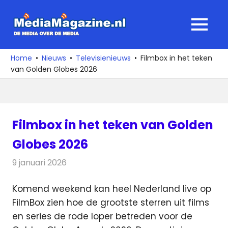
Ga
naar
MediaMagaz
MENU
de
De
inhoud
media
Home
Nieuws
Televisienieuws
Filmbox in het teken
over
van Golden Globes 2026
de
media
Filmbox in het teken van Golden
Globes 2026
9 januari 2026
Redactie
Televisienieuws
Komend weekend kan heel Nederland live op
FilmBox zien hoe de grootste sterren uit films
en series de rode loper betreden voor de