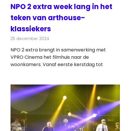
NPO 2 extra week lang in het
teken van arthouse-
klassiekers
25 december 2024
Redactie
Televisienieuws
NPO 2 extra brengt in samenwerking met
VPRO Cinema het filmhuis naar de
woonkamers. Vanaf eerste kerstdag tot