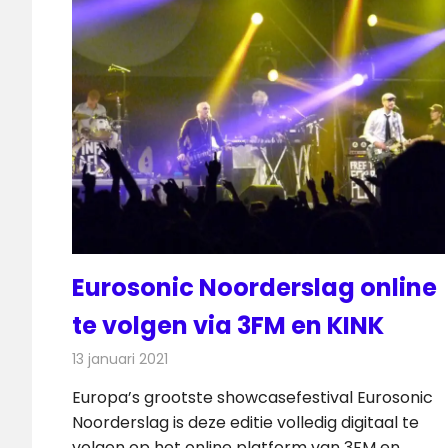
Eurosonic Noorderslag online
te volgen via 3FM en KINK
13 januari 2021
Redactie
Radionieuws
Europa’s grootste showcasefestival Eurosonic
Noorderslag is deze editie volledig digitaal te
volgen op het online platform van 3FM en