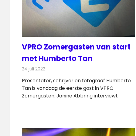
VPRO Zomergasten van start
met Humberto Tan
24 juli 2022
Redactie
Televisienieuws
Presentator, schrijver en fotograaf Humberto
Tan is vandaag de eerste gast in VPRO
Zomergasten. Janine Abbring interviewt