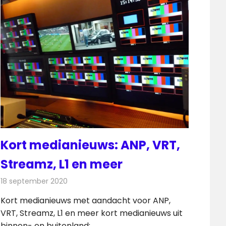
Kort medianieuws: ANP, VRT,
Streamz, L1 en meer
18 september 2020
Redactie
Andere media over de media
Kort medianieuws met aandacht voor ANP,
VRT, Streamz, L1 en meer kort medianieuws uit
binnen- en buitenland: