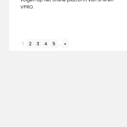
VPRO.
1
2
3
4
5
...
»