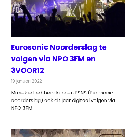
Eurosonic Noorderslag te
volgen via NPO 3FM en
3VOOR12
19 januari 2022
Redactie
Radionieuws
Muziekliefhebbers kunnen ESNS (Eurosonic
Noorderslag) ook dit jaar digitaal volgen via
NPO 3FM