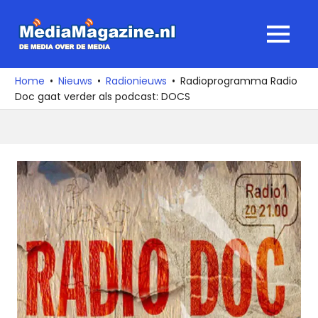
Ga
naar
MediaMagaz
MENU
de
De
inhoud
media
Home
Nieuws
Radionieuws
Radioprogramma Radio
over
Doc gaat verder als podcast: DOCS
de
media