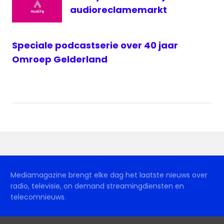
audioreclamemarkt
Speciale podcastserie over 40 jaar
Omroep Gelderland
Mediamagazine brengt elke dag het laatste nieuws over
radio, televisie, on demand streamingdiensten en
telecomnieuws.