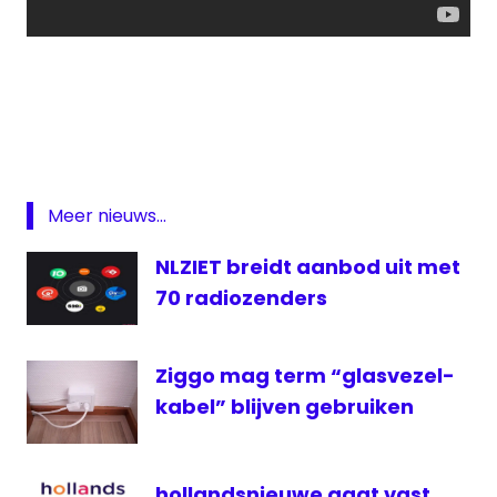
50
jaar
Loeki
de
Leeuw
Meer nieuws...
Publieke
Omroep
NLZIET breidt aanbod uit met
Radio
70 radiozenders
reclame
STER
Ziggo mag term “glasvezel-
televisie
kabel” blijven gebruiken
televisiereclame
hollandsnieuwe gaat vast