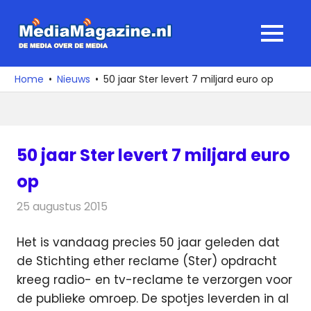
Ga
naar
MediaMagaz
MENU
de
De
inhoud
media
Home
Nieuws
50 jaar Ster levert 7 miljard euro op
over
de
media
50 jaar Ster levert 7 miljard euro
op
25 augustus 2015
Redactie
Nieuws
,
Televisienieuws
Het is vandaag precies 50 jaar geleden dat
de Stichting ether reclame (Ster) opdracht
kreeg radio- en tv-reclame te verzorgen voor
de publieke omroep.
De spotjes leverden in al