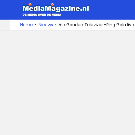
MediaMa
De
Ga
Home
Nieuws
51e Gouden Televizier-Ring Gala liv
media
naar
over
de
de
inhoud
media