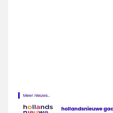
Gouden
Televezierring
Gouden
Televizier-
Ring Gala
live
Rode
loper
televisie
Meer nieuws...
hollandsnieuwe gaa