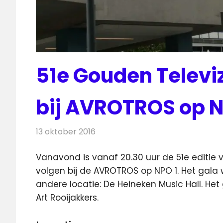
51e Gouden Televiz
bij AVROTROS op N
13 oktober 2016
Redactie
Nieuws
,
Televisienieuws
Vanavond is vanaf 20.30 uur de 51e editie 
volgen bij de AVROTROS op NPO 1.
Het gala 
andere locatie: De Heineken Music Hall. He
Art Rooijakkers.