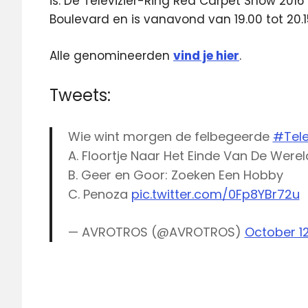
is. De Televizier-Ring Red Carpet Show 201
Boulevard en is vanavond van 19.00 tot 20.1
Alle genomineerden
vind je hier
.
Tweets:
Wie wint morgen de felbegeerde
#Tele
A. Floortje Naar Het Einde Van De Werel
B. Geer en Goor: Zoeken Een Hobby
C. Penoza
pic.twitter.com/0Fp8YBr72u
— AVROTROS (@AVROTROS)
October 12
AVROTros
Gala