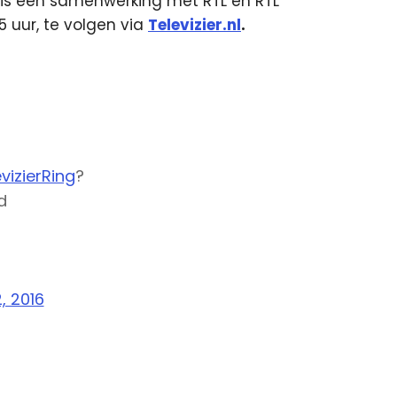
6 is een samenwerking met RTL en RTL
5 uur, te volgen via
Televizier.nl
.
vizierRing
?
d
, 2016