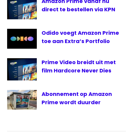
Amazon Prime vanaf nu
Playstation
direct te bestellen via KPN
4
Prime
Video
Odido voegt Amazon Prime
Richard
toe aan Extra’s Portfolio
Hammond
The
Prime Video breidt uit met
Grand
Tour
film Hardcore Never Dies
Xbox
One
Abonnement op Amazon
Prime wordt duurder