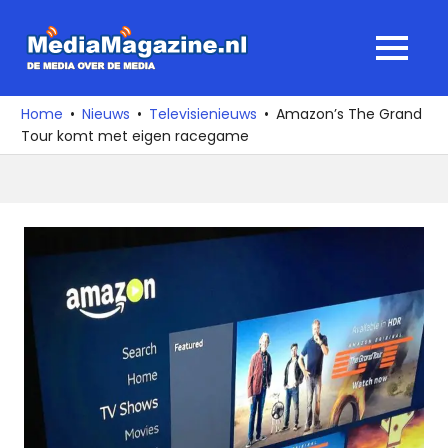
Ga
naar
MediaMagaz
MENU
de
De
inhoud
media
Home
Nieuws
Televisienieuws
Amazon’s The Grand
over
Tour komt met eigen racegame
de
media