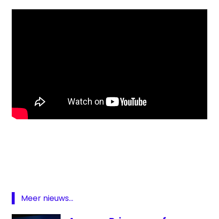
Amazon
Prime
game
James
May
Meer nieuws...
Jeremy
Clarkson