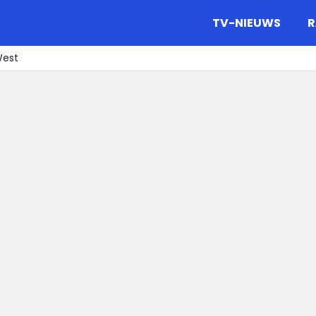
gazine.
TV-NIEUWS
R
West