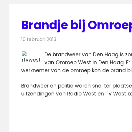
Brandje bij Omroe
10 februari 2013
Redactie
Radionieuws
De brandweer van Den Haag is zo
van Omroep West in Den Haag. Er bl
werknemer van de omroep kon de brand bl
Brandweer en politie waren snel ter plaats
uitzendingen van Radio West en TV West 
Brandweer
Omroep
West