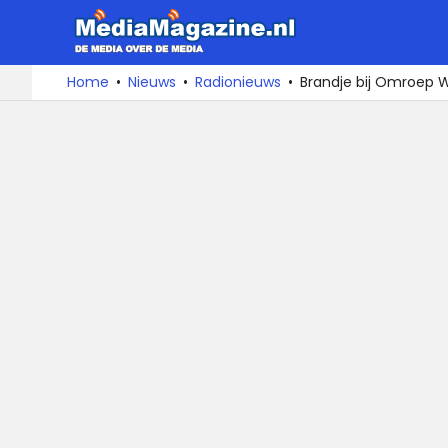
MediaMa
De
Ga
Home
Nieuws
Radionieuws
Brandje bij Omroep 
media
naar
over
de
de
inhoud
media