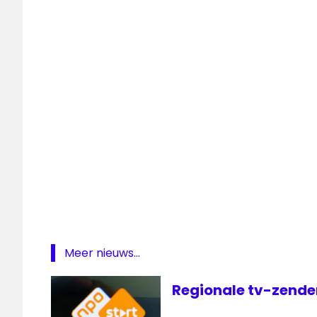
Radio
West
regionale
omroep
TV
West
Meer nieuws...
Regionale tv-zender