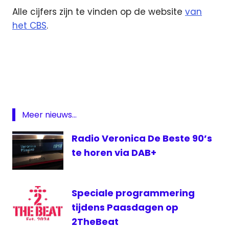
Alle cijfers zijn te vinden op de website
van
het CBS
.
CBS
DAB
digitale
radio
Meer nieuws...
Radio Veronica De Beste 90’s
te horen via DAB+
Speciale programmering
tijdens Paasdagen op
2TheBeat