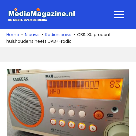
Ga
naar
MediaMagaz
MENU
de
De
inhoud
media
Home
Nieuws
Radionieuws
CBS: 30 procent
over
huishoudens heeft DAB+-radio
de
media