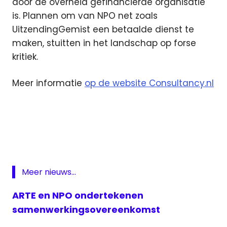
door de overheid gefinancierde organisatie
is. Plannen om van NPO net zoals
UitzendingGemist een betaalde dienst te
maken, stuitten in het landschap op forse
kritiek.
Meer informatie
op de website Consultancy.nl
consultancy
kosten
NPO
uitgaven
Meer nieuws...
ARTE en NPO ondertekenen
samenwerkingsovereenkomst