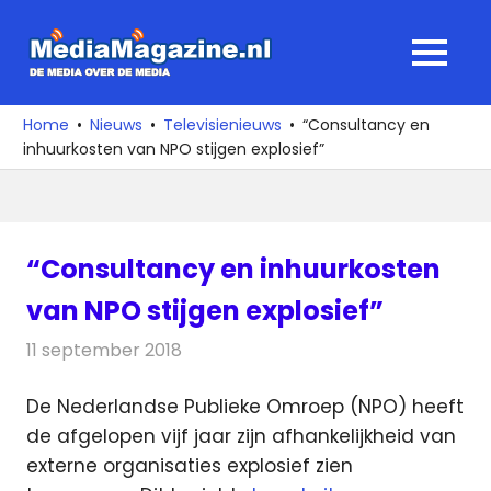
Ga
naar
MediaMagaz
MENU
de
De
inhoud
media
Home
Nieuws
Televisienieuws
“Consultancy en
over
inhuurkosten van NPO stijgen explosief”
de
media
“Consultancy en inhuurkosten
van NPO stijgen explosief”
11 september 2018
Redactie
Televisienieuws
De Nederlandse Publieke Omroep (NPO) heeft
de afgelopen vijf jaar zijn afhankelijkheid van
externe organisaties explosief zien