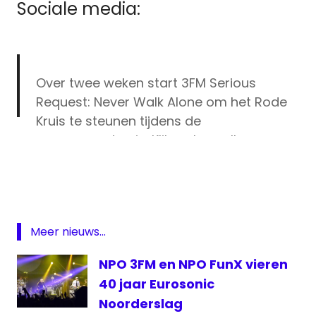
Sociale media:
Over twee weken start 3FM Serious
Request: Never Walk Alone om het Rode
Kruis te steunen tijdens de
coronapandemie. Klik en lees alles over
3fm
de actie.
#3FM
#SR20
@rodekruis
3FM
https://t.co/kToOFrcp1l
Serious
Request
— 3FM (@3FM)
March 30, 2020
coronacrisis
Meer nieuws...
Rode
Kruis
NPO 3FM en NPO FunX vieren
Serious
40 jaar Eurosonic
Request
Noorderslag