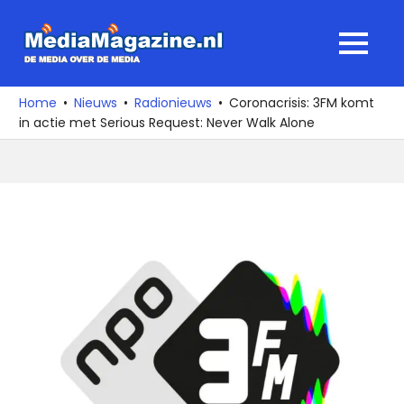
Ga
naar
MediaMagaz
MENU
de
De
inhoud
media
Home
Nieuws
Radionieuws
Coronacrisis: 3FM komt
over
in actie met Serious Request: Never Walk Alone
de
media