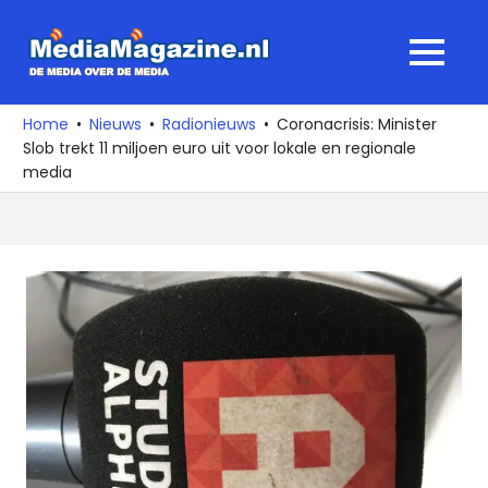
Ga
naar
MediaMagaz
MENU
de
De
inhoud
media
Home
Nieuws
Radionieuws
Coronacrisis: Minister
over
Slob trekt 11 miljoen euro uit voor lokale en regionale
de
media
media