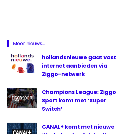
AVROTros
De
Luizenmoeder
Duitsland
kijkcijfers
Meer nieuws...
Luizenmoeder
hollandsnieuwe gaat vast
gemist
internet aanbieden via
Luizenmoeder
kijken
Ziggo-netwerk
Sat.1
Champions League: Ziggo
serie
Sport komt met ‘Super
televisie
Switch’
CANAL+ komt met nieuwe