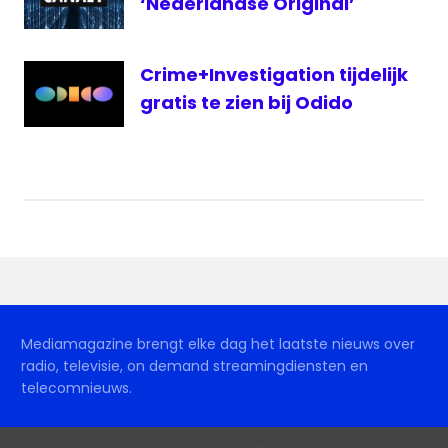
‘Nederlandse Original’
Crime+Investigation tijdelijk
gratis te zien bij Odido
Mediamagazine brengt elke dag het laatste nieuws over
radio, televisie, on demand streamingdiensten en
telecomnieuws.