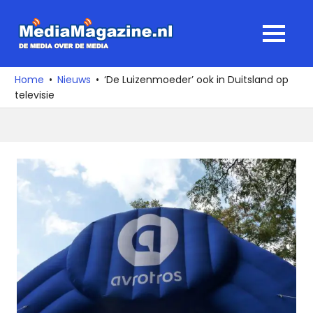
Ga
naar
MediaMagaz
MENU
de
De
inhoud
media
Home
Nieuws
‘De Luizenmoeder’ ook in Duitsland op
over
televisie
de
media