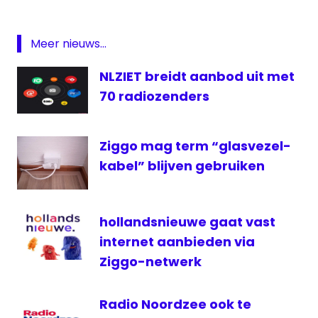
Featured
KetNet
Meer nieuws...
KPN
NLZIET breidt aanbod uit met
omroep
70 radiozenders
Op12
Radio
Ziggo mag term “glasvezel-
televisie
kabel” blijven gebruiken
VRT
hollandsnieuwe gaat vast
internet aanbieden via
Ziggo-netwerk
Radio Noordzee ook te