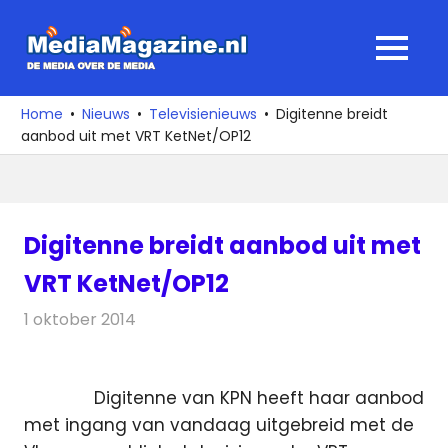
Ga
naar
MediaMagaz
MENU
de
De
inhoud
media
Home
Nieuws
Televisienieuws
Digitenne breidt
over
aanbod uit met VRT KetNet/OP12
de
media
Digitenne breidt aanbod uit met
VRT KetNet/OP12
1 oktober 2014
Redactie
Televisienieuws
Digitenne van KPN heeft haar aanbod
met ingang van vandaag uitgebreid met de