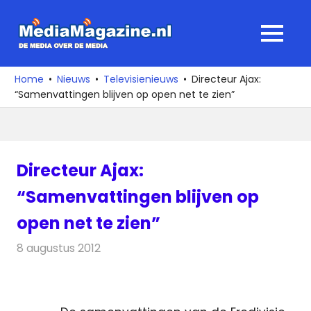
Ga
naar
MediaMagaz
MENU
de
De
inhoud
media
Home
Nieuws
Televisienieuws
Directeur Ajax:
over
“Samenvattingen blijven op open net te zien”
de
media
Directeur Ajax:
“Samenvattingen blijven op
open net te zien”
8 augustus 2012
Redactie
Televisienieuws