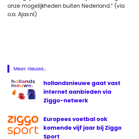
onze mogelijkheden buiten Nederland.” (via
o.a. Ajax.nl)
Ajax
eredivisie
open
net
televisie
Meer nieuws...
voetbal
hollandsnieuwe gaat vast
internet aanbieden via
Ziggo-netwerk
Europees voetbal ook
komende vijf jaar bij Ziggo
Sport