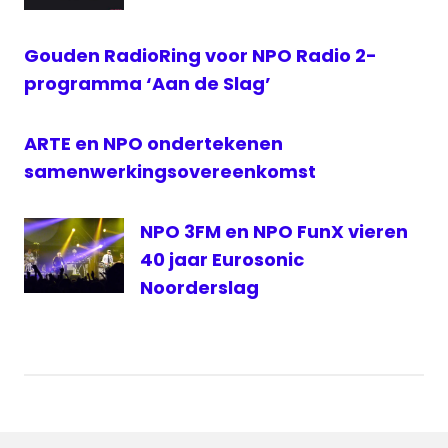
NPO
Radio
Gouden RadioRing voor NPO Radio 2-
programma ‘Aan de Slag’
Radio
2
radionieuws
ARTE en NPO ondertekenen
samenwerkingsovereenkomst
NPO 3FM en NPO FunX vieren
40 jaar Eurosonic
Noorderslag