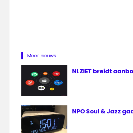
media
medianieuws
naam
Radio
radionieuws
Meer nieuws...
NLZIET breidt aanbo
NPO Soul & Jazz gaa