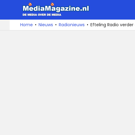
MediaMa
De
Ga
Home
Nieuws
Radionieuws
Efteling Radio verder 
media
naar
over
de
de
inhoud
media