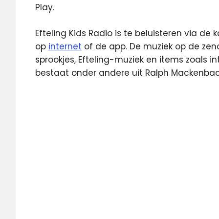
Play.
Efteling Kids Radio is te beluisteren via de 
op
internet
of de app. De muziek op de zende
sprookjes, Efteling-muziek en items zoals i
bestaat onder andere uit Ralph Mackenbac
Android
App
App
Store
Apple
Efteling
Efteling
Kids
Radio