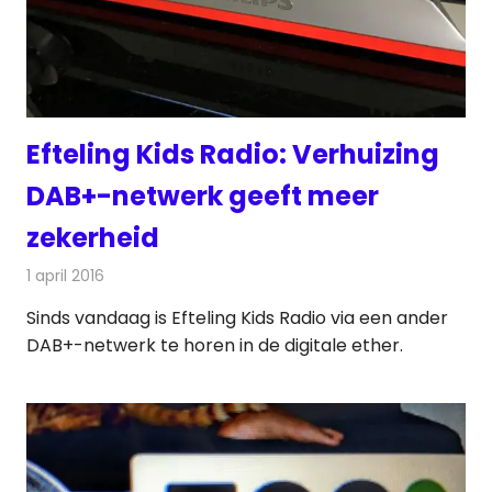
Efteling Kids Radio: Verhuizing
DAB+-netwerk geeft meer
zekerheid
1 april 2016
Redactie
Nieuws
,
Radionieuws
Sinds vandaag is Efteling Kids Radio via een ander
DAB+-netwerk te horen in de digitale ether.