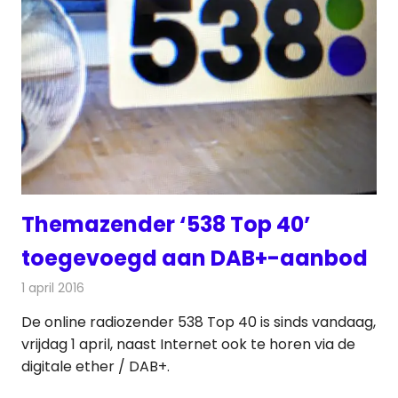
Themazender ‘538 Top 40’
toegevoegd aan DAB+-aanbod
1 april 2016
Redactie
Nieuws
,
Radionieuws
De online radiozender 538 Top 40 is sinds vandaag,
vrijdag 1 april, naast Internet ook te horen via de
digitale ether / DAB+.