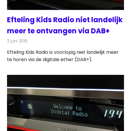
Efteling Kids Radio niet landelijk
meer te ontvangen via DAB+
3 juni 2016
Redactie
Nieuws
,
Radionieuws
Efteling Kids Radio is voorlopig niet landelijk meer
te horen via de digitale ether (DAB+).