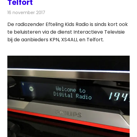
Telfort
16 november 2017
Redactie
Nieuws
,
Radionieuws
De radiozender Efteling Kids Radio is sinds kort ook
te beluisteren via de dienst Interactieve Televisie
bij de aanbieders KPN, XS4ALL en Telfort.