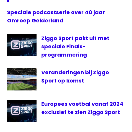
Vitesse
livestream
Speciale podcastserie over 40 jaar
Vitesse
Omroep Gelderland
Omroep
Gelderland
Ziggo Sport pakt uit met
Radio
speciale Finals-
Gelderland
programmering
RTL7
Vitesse
Veranderingen bij Ziggo
Vitesse
Sport op komst
Live
Zulte-
Waregem
Europees voetbal vanaf 2024
Zulte-
exclusief te zien Ziggo Sport
Waregem
- Vitesse