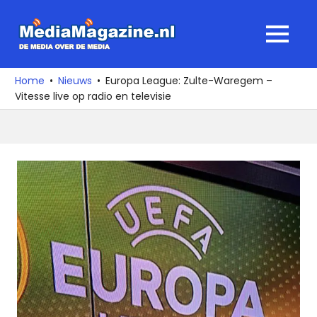
Ga
naar
MediaMagaz
MENU
de
De
inhoud
media
Home
Nieuws
Europa League: Zulte-Waregem –
over
Vitesse live op radio en televisie
de
media