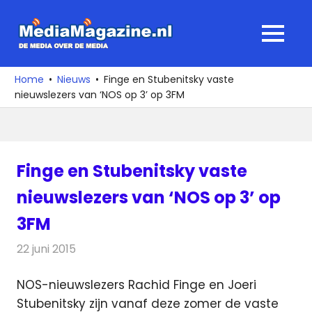
Ga
naar
MediaMagaz
MENU
de
De
inhoud
media
Home
Nieuws
Finge en Stubenitsky vaste
over
nieuwslezers van ‘NOS op 3’ op 3FM
de
media
Finge en Stubenitsky vaste
nieuwslezers van ‘NOS op 3’ op
3FM
22 juni 2015
Redactie
Nieuws
,
Radionieuws
NOS-nieuwslezers Rachid Finge en Joeri
Stubenitsky zijn vanaf deze zomer de vaste