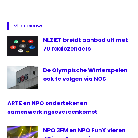
Wallenburg
Giel
Beelen
Meer nieuws...
Joeri
Stubenitsky
NLZIET breidt aanbod uit met
Nieuwslezer
70 radiozenders
NOS
nos
De Olympische Winterspelen
op
ook te volgen via NOS
3
NPO
Rachid
ARTE en NPO ondertekenen
Finge
samenwerkingsovereenkomst
Radio
NPO 3FM en NPO FunX vieren