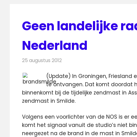
Geen landelijke ra
Nederland
25 augustus 2012
Redactie
Radionieuws
(Update) In Groningen, Friesland e
te ontvangen. Dat komt doordat het
binnenkomt bij de tijdelijke zendmast in As
zendmast in Smilde.
Volgens een voorlichter van de NOS is er e
komt het signaal vanuit de studio’s niet binn
neergezet na de brand in de mast in Smild