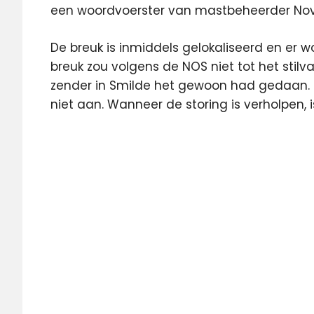
een woordvoerster van mastbeheerder No
De breuk is inmiddels gelokaliseerd en er w
breuk zou volgens de NOS niet tot het stilv
zender in Smilde het gewoon had gedaan. 
niet aan. Wanneer de storing is verholpen, i
Publieke
Omroep
Radio
Smilde
zendmast