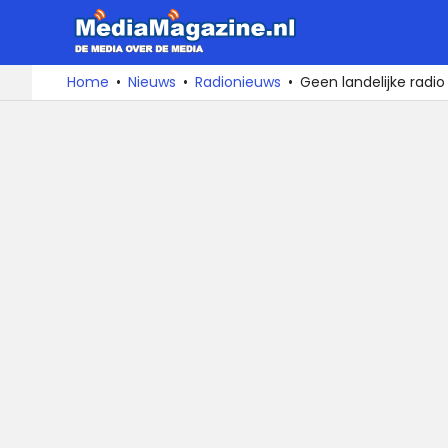
MediaMa
De
Ga
Home
Nieuws
Radionieuws
Geen landelijke radi
media
naar
over
de
de
inhoud
media