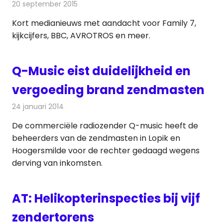
20 september 2015
Redactie
Andere media over de media
,
Nieuws
Kort medianieuws met aandacht voor Family 7,
kijkcijfers, BBC, AVROTROS en meer.
Q-Music eist duidelijkheid en
vergoeding brand zendmasten
24 januari 2014
Redactie
Radionieuws
De commerciële radiozender Q-music heeft de
beheerders van de zendmasten in Lopik en
Hoogersmilde voor de rechter gedaagd wegens
derving van inkomsten.
AT: Helikopterinspecties bij vijf
zendertorens