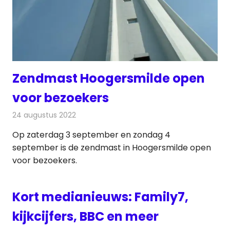
Zendmast Hoogersmilde open
voor bezoekers
24 augustus 2022
Redactie
Radionieuws
Op zaterdag 3 september en zondag 4
september is de zendmast in Hoogersmilde open
voor bezoekers.
Kort medianieuws: Family7,
kijkcijfers, BBC en meer