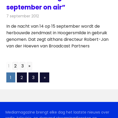
september on air”
7 september 2012
Redactie
Radionieuws
In de nacht van 14 op 15 september wordt de
herbouwde zendmast in Hoogersmilde in gebruik
genomen. Dat zegt althans directeur Robert-Jan
van der Hoeven van Broadcast Partners
1
2
3
»
Berichten
Volgende
1
2
3
»
berichten
paginering
Mediamagazine brengt elke dag het laatste nieuws over