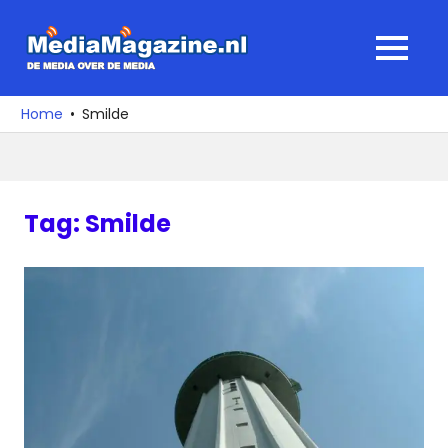
Ga
naar
MediaMagaz
MENU
de
De
inhoud
media
Home
Smilde
over
de
media
Tag:
Smilde