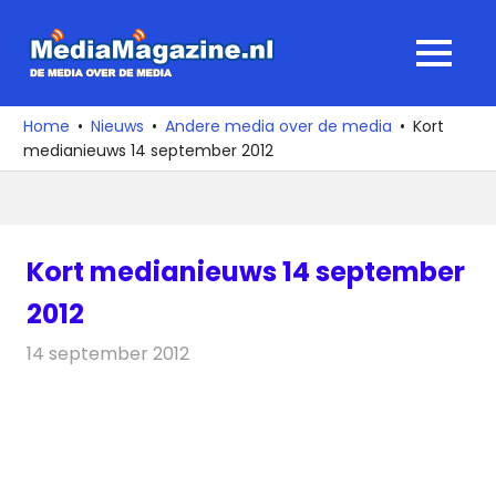
Ga
naar
MediaMagaz
MENU
de
De
inhoud
media
Home
Nieuws
Andere media over de media
Kort
over
medianieuws 14 september 2012
de
media
Kort medianieuws 14 september
2012
14 september 2012
Redactie
Andere media over de media