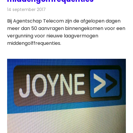
14 september 2017
Redactie
Nieuws
,
Radionieuws
Bij Agentschap Telecom zijn de afgelopen dagen
meer dan 50 aanvragen binnengekomen voor een
vergunning voor nieuwe laagvermogen
middengolffrequenties.