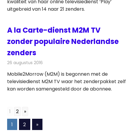
kwaliteit van haar online televisiedienst ‘Play’
uitgebreid van 14 naar 21 zenders.
A la Carte-dienst M2M TV
zonder populaire Nederlandse
zenders
26 augustus 2016
Redactie
Nieuws
,
Televisienieuws
Mobile2Morrow (M2M) is begonnen met de
televisiedienst M2M TV waar het zenderpakket zelf
kan worden samengesteld door de abonnee.
1
2
»
Berichten
Volgende
1
2
»
berichten