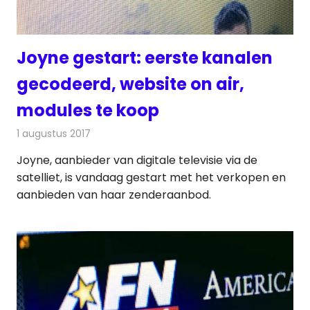
Joyne gestart: eerste kanalen
gecodeerd, website on air,
modules te koop
1 augustus 2017
Redactie
Nieuws
,
Televisienieuws
Joyne, aanbieder van digitale televisie via de
satelliet, is vandaag gestart met het verkopen en
aanbieden van haar zenderaanbod.