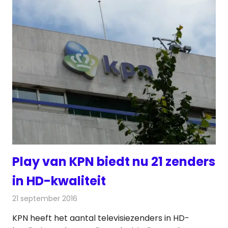
Play van KPN biedt nu 21 zenders
in HD-kwaliteit
21 september 2016
Redactie
Internet
,
Nieuws
,
Televisienieuws
KPN heeft het aantal televisiezenders in HD-