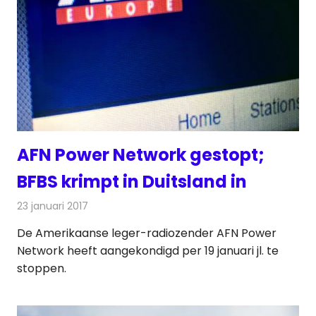
AFN Power Network gestopt;
BFBS krimpt in Duitsland in
23 januari 2017
Redactie
Nieuws
,
Radionieuws
De Amerikaanse leger-radiozender AFN Power
Network heeft aangekondigd per 19 januari jl. te
stoppen.