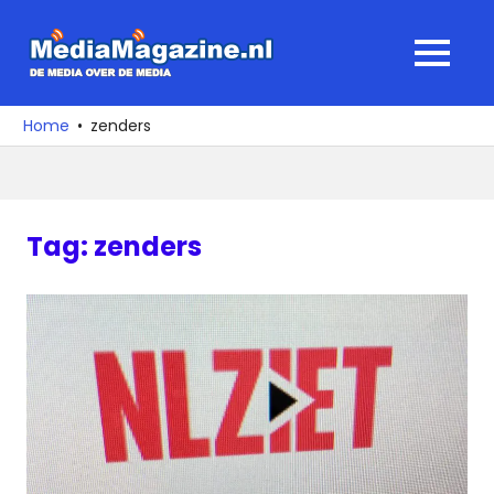
Ga
naar
MediaMagaz
MENU
de
De
inhoud
media
Home
zenders
over
de
media
Tag:
zenders