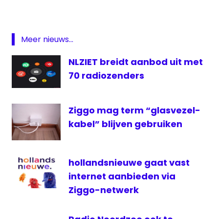
DVB-
T
Featured
Meer nieuws...
frequenties
NLZIET breidt aanbod uit met
Hoogersmilde
70 radiozenders
KPN
Qmusic
Ziggo mag term “glasvezel-
Radio
kabel” blijven gebruiken
radio
1
radiozenders
hollandsnieuwe gaat vast
Sky
internet aanbieden via
Radio
Ziggo-netwerk
Smilde
televisie