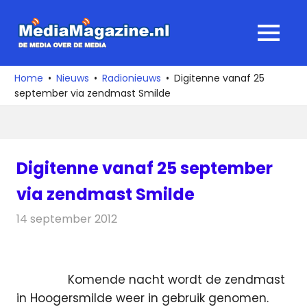
Ga
naar
MediaMagaz
MENU
de
De
inhoud
media
Home
Nieuws
Radionieuws
Digitenne vanaf 25
over
september via zendmast Smilde
de
media
Digitenne vanaf 25 september
via zendmast Smilde
14 september 2012
Redactie
Radionieuws
Komende nacht wordt de zendmast
in Hoogersmilde weer in gebruik genomen.