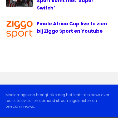
Sport komt met ‘Super
Switch’
Finale Africa Cup live te zien
bij Ziggo Sport en Youtube
Mediamagazine brengt elke dag het laatste nieuws over
radio, televisie, on demand streamingdiensten en
telecomnieuws.