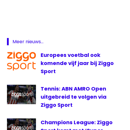
golf
live The
Masters
The
Masters
Meer nieuws...
The
Masters
Europees voetbal ook
live
komende vijf jaar bij Ziggo
Ziggo
Sport
Sport
Ziggo
Tennis: ABN AMRO Open
Sport
Golf
uitgebreid te volgen via
Ziggo Sport
Champions League: Ziggo