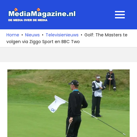
Ga
naar
MediaMagaz
MENU
de
De
inhoud
media
Home
Nieuws
Televisienieuws
Golf: The Masters te
over
volgen via Ziggo Sport en BBC Two
de
media