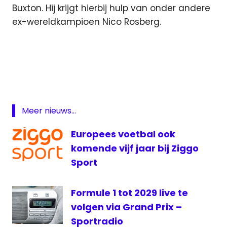
Buxton. Hij krijgt hierbij hulp van onder andere
ex-wereldkampioen Nico Rosberg.
Amerika
Formule
1
Formule
1 live
Meer nieuws...
Grand
Prix
Europees voetbal ook
Grand
komende vijf jaar bij Ziggo
prix
Sport
Radio
live
Formule 1 tot 2029 live te
Formule
1
volgen via Grand Prix –
Sportradio
Max