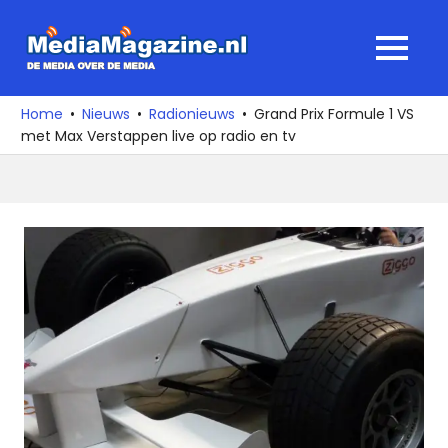
Ga
naar
MediaMagaz
MENU
de
De
inhoud
media
Home
Nieuws
Radionieuws
Grand Prix Formule 1 VS
over
met Max Verstappen live op radio en tv
de
media