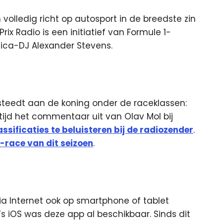
 volledig richt op autosport in de breedste zin
rix Radio is een initiatief van Formule 1-
ica-DJ Alexander Stevens.
esteedt aan de koning onder de raceklassen:
tijd het commentaar uit van Olav Mol bij
assificaties te beluisteren bij de radiozender
.
1-race van dit seizoen
.
ia Internet ook op smartphone of tablet
s iOS was deze app al beschikbaar. Sinds dit