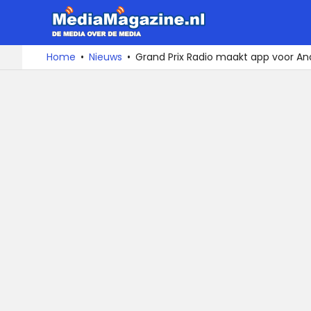
MediaMa
De
Ga
Home
Nieuws
Grand Prix Radio maakt app voor An
media
naar
over
de
de
inhoud
media