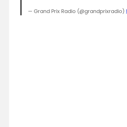
— Grand Prix Radio (@grandprixradio)
Android
Appstore
Formule
1
Grand
prix
Radio
Max
Verstappen
Olav
Mol
online
radiozender