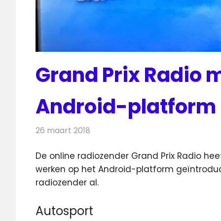
Grand Prix Radio 
Android-platform
26 maart 2018
Redactie
Nieuws
,
Radionieuws
De online radiozender Grand Prix Radio hee
werken op het Android-platform geïntrodu
radiozender al.
Autosport