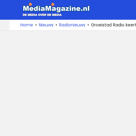
MediaMa
De
Ga
Home
Nieuws
Radionieuws
Groeistad Radio keer
media
naar
over
de
de
inhoud
media