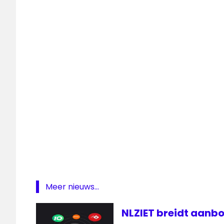
Radio
media
medianieuws
Radio
Radio
Groeistad
radionieuws
Zoetermeer
Meer nieuws...
NLZIET breidt aanbo