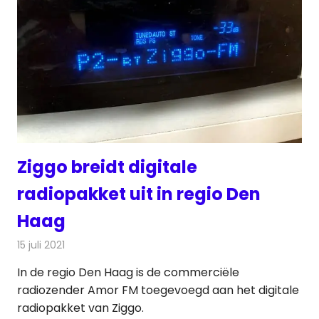
Ziggo breidt digitale
radiopakket uit in regio Den
Haag
15 juli 2021
Redactie
Radionieuws
In de regio Den Haag is de commerciële
radiozender Amor FM toegevoegd aan het digitale
radiopakket van Ziggo.