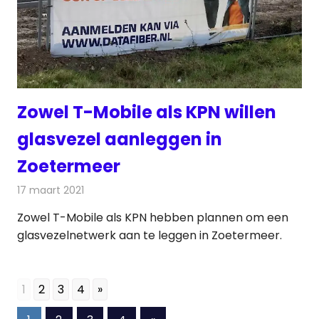
Zowel T-Mobile als KPN willen
glasvezel aanleggen in
Zoetermeer
17 maart 2021
Redactie
Telecom
Zowel T-Mobile als KPN hebben plannen om een
glasvezelnetwerk aan te leggen in Zoetermeer.
1
2
3
4
»