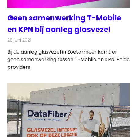
Geen samenwerking T-Mobile
en KPN bij aanleg glasvezel
28 juni 2021
Redactie
Telecom
Bij de aanleg glasvezel in Zoetermeer komt er
geen samenwerking tussen T-Mobile en KPN. Beide
providers