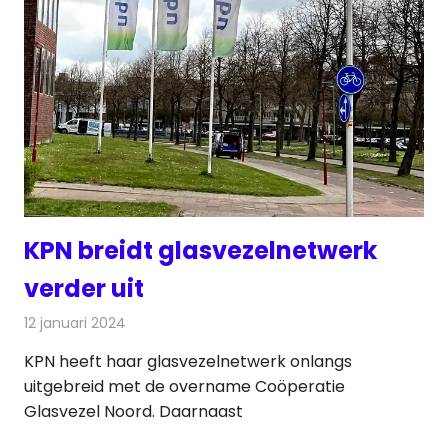
KPN breidt glasvezelnetwerk
verder uit
12 januari 2024
Redactie
Telecom
KPN heeft haar glasvezelnetwerk onlangs
uitgebreid met de overname Coöperatie
Glasvezel Noord. Daarnaast