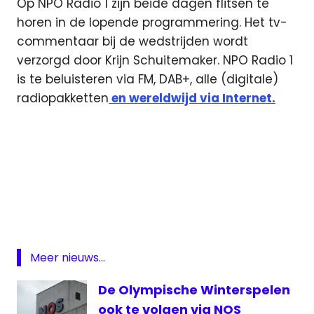
Op NPO Radio 1 zijn beide dagen flitsen te
horen in de lopende programmering. Het tv-
commentaar bij de wedstrijden wordt
verzorgd door Krijn Schuitemaker. NPO Radio 1
is te beluisteren via FM, DAB+, alle (digitale)
radiopakketten
en wereldwijd via Internet.
EK
Volleybal
EK
Volleybal
Dames
Meer nieuws...
Europees
Kampioenschap
De Olympische Winterspelen
halve
ook te volgen via NOS