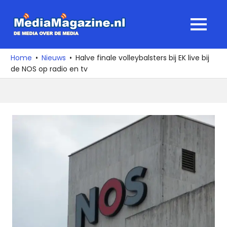
Ga
naar
MediaMagaz
MENU
de
De
inhoud
media
Home
Nieuws
Halve finale volleybalsters bij EK live bij
over
de NOS op radio en tv
de
media