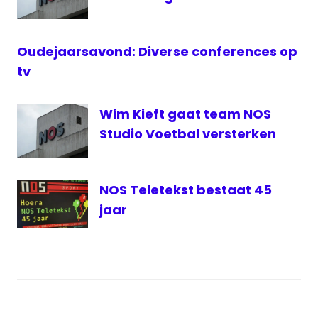
finale
livestream
Volleybal
Oudejaarsavond: Diverse conferences op
Nederland-
tv
Azerbeidzjan
NOS
Wim Kieft gaat team NOS
NPO
Studio Voetbal versterken
1
oranje
volleybal
NOS Teletekst bestaat 45
Volleybal
jaar
live