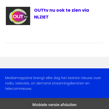
OUTtv nu ook te zien via
NLZIET
Mediamagazine brengt elke dag het laatste nieuws over
radio, televisie, on demand streamingdiensten en
telecomnieuws.
Mobiele versie afsluiten