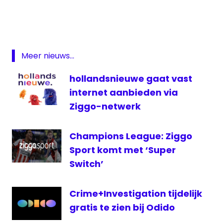
Teeuwen
Nederland
2
omroep
Meer nieuws...
televisie
hollandsnieuwe gaat vast
VPRO
internet aanbieden via
Wilfried
de
Ziggo-netwerk
Jong
Zomergasten
Champions League: Ziggo
Sport komt met ‘Super
Switch’
Crime+Investigation tijdelijk
gratis te zien bij Odido