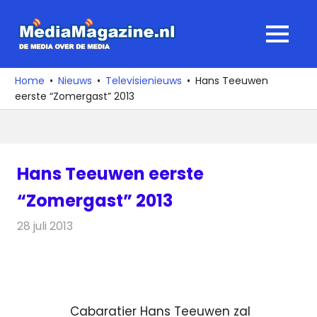
Ga
naar
MediaMagaz
MENU
de
De
inhoud
media
Home
Nieuws
Televisienieuws
Hans Teeuwen
over
eerste “Zomergast” 2013
de
media
Hans Teeuwen eerste
“Zomergast” 2013
28 juli 2013
Redactie
Televisienieuws
Cabaratier Hans Teeuwen zal