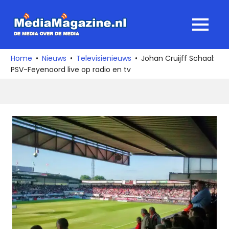
Ga
naar
MediaMagaz
MENU
de
De
inhoud
media
Home
Nieuws
Televisienieuws
Johan Cruijff Schaal:
over
PSV-Feyenoord live op radio en tv
de
media