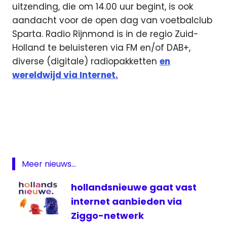
uitzending, die om 14.00 uur begint, is ook
aandacht voor de open dag van voetbalclub
Sparta. Radio Rijnmond is in de regio Zuid-
Holland te beluisteren via FM en/of DAB+,
diverse (digitale) radiopakketten
en
wereldwijd via Internet.
Feyenoord
FOX
Fox
Sports
Johan
Meer nieuws...
Cruijff
Schaal
hollandsnieuwe gaat vast
live
internet aanbieden via
Feyenoord
Ziggo-netwerk
live