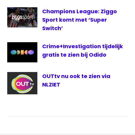
PSV
Champions League: Ziggo
PSV
Sport komt met ‘Super
PSV-
Switch’
Feyenoord
Radio
Crime+Investigation tijdelijk
Rijnmond
gratis te zien bij Odido
televisie
OUTtv nu ook te zien via
NLZIET