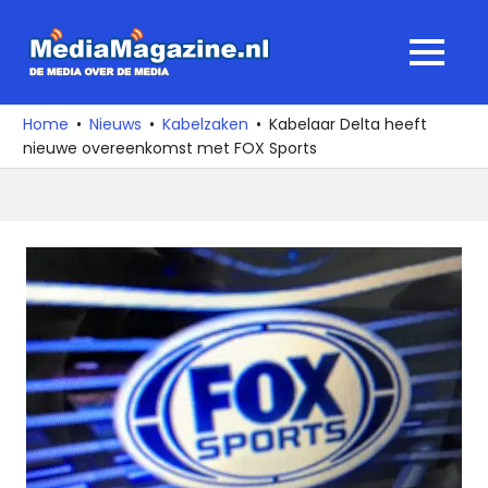
Ga
naar
MediaMagaz
MENU
de
De
inhoud
media
Home
Nieuws
Kabelzaken
Kabelaar Delta heeft
over
nieuwe overeenkomst met FOX Sports
de
media