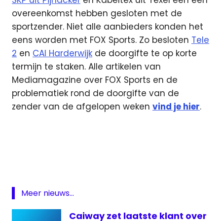
SKP uit Pijnacker
en Kabeltex uit Texel een een
overeenkomst hebben gesloten met de
sportzender. Niet alle aanbieders konden het
eens worden met FOX Sports. Zo besloten
Tele
2
en
CAI Harderwijk
de doorgifte te op korte
termijn te staken. Alle artikelen van
Mediamagazine over FOX Sports en de
problematiek rond de doorgifte van de
zender van de afgelopen weken
vind je hier
.
Delta
ezine
Fox
Sports
kabel
Meer nieuws...
overeenkomst
Caiway zet laatste klant over
prijs