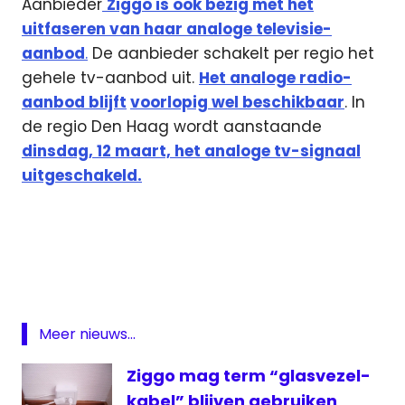
Aanbieder
Ziggo is ook bezig met het
uitfaseren van haar analoge televisie-
aanbod
.
De aanbieder schakelt per regio het
gehele tv-aanbod uit.
Het analoge radio-
aanbod blijft
voorlopig wel beschikbaar
. In
de regio Den Haag wordt aanstaande
dinsdag, 12 maart, het analoge tv-signaal
uitgeschakeld.
analoge
televisie
dag
van de
digitale
radio
Meer nieuws...
Delfgauw
Ziggo mag term “glasvezel-
digitale
kabel” blijven gebruiken