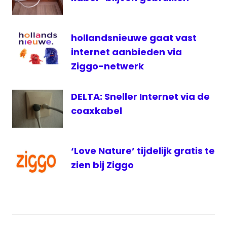
televisie
Internet
Pijnacker
hollandsnieuwe gaat vast
SKP
internet aanbieden via
Stichting
Ziggo-netwerk
Kabeltelevisie
Pijnacker
DELTA: Sneller Internet via de
ziggo
coaxkabel
‘Love Nature’ tijdelijk gratis te
zien bij Ziggo