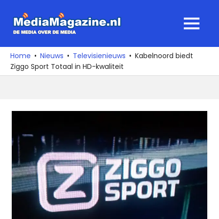
Ga
naar
MediaMagaz
MENU
de
De
inhoud
media
Home
Nieuws
Televisienieuws
Kabelnoord biedt
over
Ziggo Sport Totaal in HD-kwaliteit
de
media