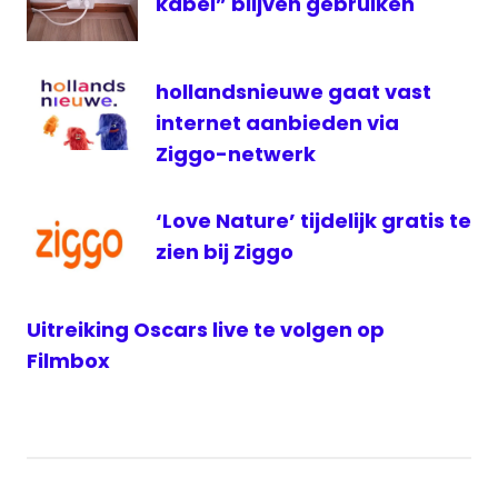
kabel” blijven gebruiken
Ziggo
Sport
Select
hollandsnieuwe gaat vast
internet aanbieden via
Ziggo-netwerk
‘Love Nature’ tijdelijk gratis te
zien bij Ziggo
Uitreiking Oscars live te volgen op
Filmbox