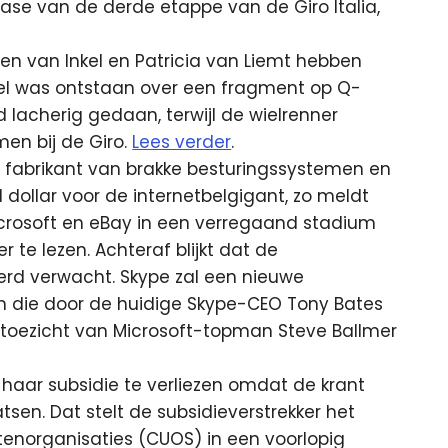
ase van de derde etappe van de Giro Italia,
n van Inkel en Patricia van Liemt hebben
l was ontstaan over een fragment op Q-
rd lacherig gedaan, terwijl de wielrenner
n bij de Giro.
Lees verder
.
De fabrikant van brakke besturingssystemen en
 dollar voor de internetbelgigant, zo meldt
crosoft en eBay in een verregaand stadium
 te lezen. Achteraf blijkt dat de
rd verwacht. Skype zal een nieuwe
en die door de huidige Skype-CEO Tony Bates
t toezicht van Microsoft-topman Steve Ballmer
 haar subsidie te verliezen omdat de krant
atsen. Dat stelt de subsidieverstrekker het
enorganisaties (CUOS) in een voorlopig