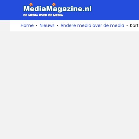
MediaMa
De
Ga
Home
Nieuws
Andere media over de media
Kort
media
naar
over
de
de
inhoud
media