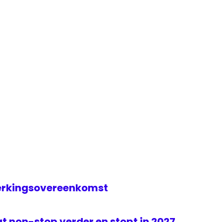
erkingsovereenkomst
t non-stop verder en stopt in 2027