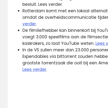
besluit. Lees verder.
Rotterdam komt met een lokaal alternatie
omdat de overheidscommunicatie tijden
verder
.
De filmliefhebber kan binnenkort bij Yo
voegt 3.000 speelfilms aan de filmsectie
kaskrakers, zo laat YouTube weten.
Lees 
In de VS zullen meer dan 23.000 personen
Expendables via bittorrent zouden hebb
grootste torrentzaak die ooit bij een A
Lees verder
.
ipad
Microsoft
NPO
Q-