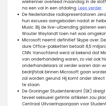
wielrenner overleed maandag in de slotf
na een val in een afdaling.
Lees verder
.
De Nederlandse radiopresentatoren Jeroe
hun excuses aangeboden nadat er heibe
Music. Bij de live-uitzending gisteren we
Wouter Weylandt toen net was omgekome
Microsoft neemt definitief Skype over. 
dure Office-pakketten betaalt 8,5 miljard
CNN. Vanochtend werd al bekend dat Mi
van onderhandeling waren, zo viel ook hier
onderhandelaars al verder waren dan we
bedrijfstak binnen Microsoft gaan word
zal worden gerund. Hij komt onder direc
te staan.
De Groninger Studentenkrant (SK) dreigt
teveel seksueel getinte artikelen zou pla
Centraal Uitvoeringsorgaan voor Student