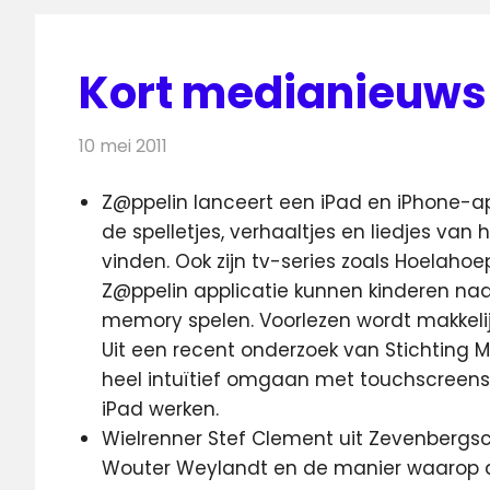
Kort medianieuws 
10 mei 2011
Redactie
Andere media over de media
Z@ppelin lanceert een iPad en iPhone-appl
de spelletjes, verhaaltjes en liedjes van 
vinden. Ook zijn tv-series zoals Hoelahoe
Z@ppelin applicatie kunnen kinderen naast
memory spelen. Voorlezen wordt makkelijk
Uit een recent onderzoek van Stichting Mij
heel intuïtief omgaan met touchscreens
iPad werken.
Wielrenner Stef Clement uit Zevenbergs
Wouter Weylandt en de manier waarop de 