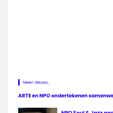
music
Skype
Meer nieuws...
ARTE en NPO ondertekenen samenw
NPO Soul & Jazz gaa