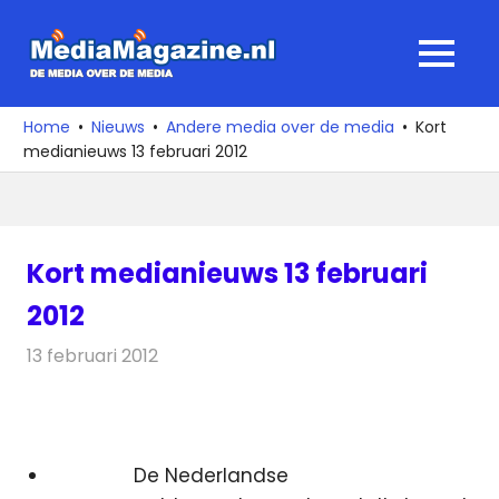
Ga
naar
MediaMagaz
MENU
de
De
inhoud
media
Home
Nieuws
Andere media over de media
Kort
over
medianieuws 13 februari 2012
de
media
Kort medianieuws 13 februari
2012
13 februari 2012
Redactie
Andere media over de media
De Nederlandse