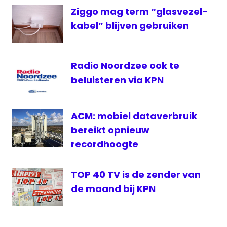
ipad
Ziggo mag term “glasvezel-
KPN
kabel” blijven gebruiken
krant
Pirate
Bay
Radio Noordzee ook te
Twitter
beluisteren via KPN
ACM: mobiel dataverbruik
bereikt opnieuw
recordhoogte
TOP 40 TV is de zender van
de maand bij KPN