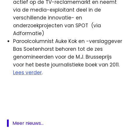
actief op de TV-reclamemarkt en neemt
via de media-exploitant deel in de
verschillende innovatie- en
onderzoekprojecten van SPOT (via
Adformatie)
Paroolcolumnist Auke Kok en -verslaggever
Bas Soetenhorst behoren tot de zes
genomineerden voor de M.J. Brusseprijs
voor het beste journalistieke boek van 2011.
Lees verder
.
China
Grammy
Haarlem
Haarlems
Dagblad
Meer nieuws...