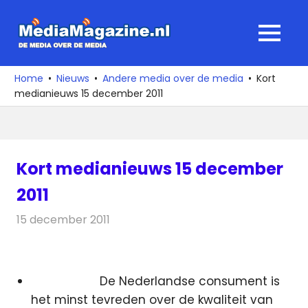
Ga
naar
MediaMagaz
MENU
de
De
inhoud
media
Home
Nieuws
Andere media over de media
Kort
over
medianieuws 15 december 2011
de
media
Kort medianieuws 15 december
2011
15 december 2011
Redactie
Andere media over de media
De Nederlandse consument is
het minst tevreden over de kwaliteit van