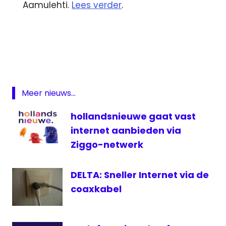
Aamulehti.
Lees verder
.
Amersfoort
EVA
Finland
Internet
Meer nieuws...
kabel
koper
hollandsnieuwe gaat vast
netwerk
internet aanbieden via
telecom
Ziggo-netwerk
YLE
DELTA: Sneller Internet via de
coaxkabel