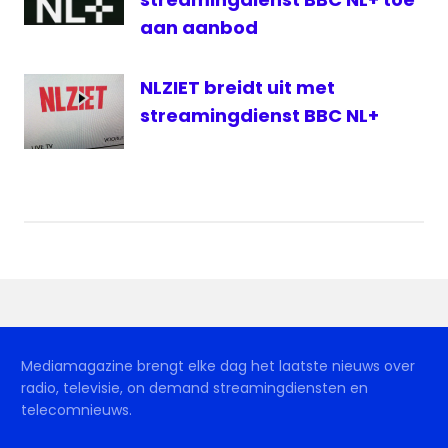
aan aanbod
NLZIET breidt uit met
streamingdienst BBC NL+
Mediamagazine brengt elke dag het laatste nieuws over
radio, televisie, on demand streamingdiensten en
telecomnieuws.