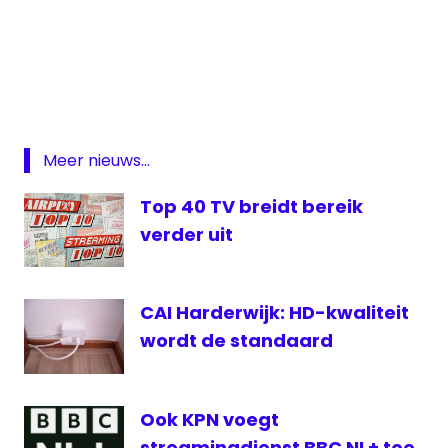
Alfacam
BBC
Belgacom
CAI
Harderwijk
Meer nieuws...
DWDD
Top 40 TV breidt bereik
Gullit
verder uit
Helmond
KRO
omroep
CAI Harderwijk: HD-kwaliteit
wordt de standaard
RTV
Oost
weerman
Ook KPN voegt
streamingdienst BBC NL+ toe