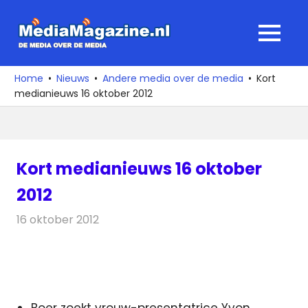
Ga
naar
MediaMagaz
MENU
de
De
inhoud
media
Home
Nieuws
Andere media over de media
Kort
over
medianieuws 16 oktober 2012
de
media
Kort medianieuws 16 oktober
2012
16 oktober 2012
Redactie
Andere media over de media