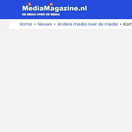
MediaMa
De
Ga
Home
Nieuws
Andere media over de media
Kor
media
naar
over
de
de
inhoud
media