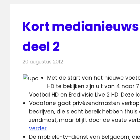
Kort medianieuws 
deel 2
20 augustus 2012
Redactie
Andere media over de media
Met de start van het nieuwe voetba
HD te bekijken zijn uit van 4 naar 
Voetbal HD en Eredivisie Live 2 HD. Deze la
Vodafone gaat privézendmasten verkope
bedrijven, die slecht bereik hebben thuis
zendmast, maar blijft door de vaste verb
verder
De mobiele-tv-dienst van Belgacom, die 