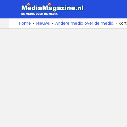
MediaMa
De
Ga
Home
Nieuws
Andere media over de media
Kor
media
naar
over
de
de
inhoud
media