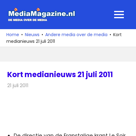
Ga
naar
MediaMagaz
MENU
de
De
inhoud
media
Home
Nieuws
Andere media over de media
Kort
over
medianieuws 21 juli 2011
de
media
Kort medianieuws 21 juli 2011
21 juli 2011
Redactie
Andere media over de media
De directie van de Franstalige krant Le Soir