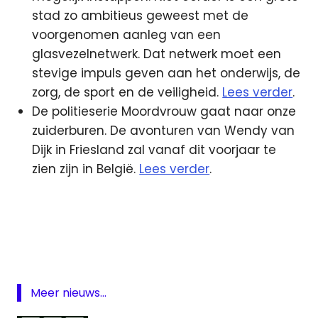
stad zo ambitieus geweest met de
voorgenomen aanleg van een
glasvezelnetwerk. Dat netwerk moet een
stevige impuls geven aan het onderwijs, de
zorg, de sport en de veiligheid.
Lees verder
.
De politieserie Moordvrouw gaat naar onze
zuiderburen. De avonturen van Wendy van
Dijk in Friesland zal vanaf dit voorjaar te
zien zijn in België.
Lees verder
.
BBC
Mecom
Tilburg
VMMa
Meer nieuws...
Wegener