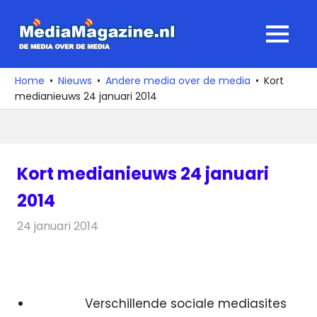
Ga
naar
MediaMagaz
MENU
de
De
inhoud
media
Home
Nieuws
Andere media over de media
Kort
over
medianieuws 24 januari 2014
de
media
Kort medianieuws 24 januari
2014
24 januari 2014
Redactie
Andere media over de media
Verschillende sociale mediasites