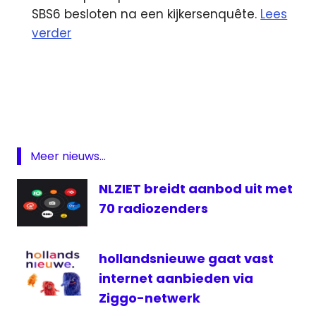
SBS6 besloten na een kijkersenquête.
Lees
verder
CNN
FOX
omroep
omroepgids
Meer nieuws...
piraat
Radio
NLZIET breidt aanbod uit met
radio
70 radiozenders
1
RTV
West
hollandsnieuwe gaat vast
internet aanbieden via
televisie
Ziggo-netwerk
Utopia