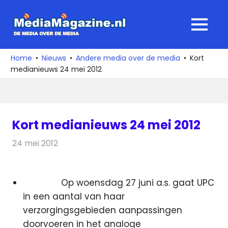
Ga
naar
MediaMagaz
MENU
de
De
inhoud
media
Home
Nieuws
Andere media over de media
Kort
over
medianieuws 24 mei 2012
de
media
Kort medianieuws 24 mei 2012
24 mei 2012
Redactie
Andere media over de media
Op woensdag 27 juni a.s. gaat UPC
in een aantal van haar
verzorgingsgebieden aanpassingen
doorvoeren in het analoge