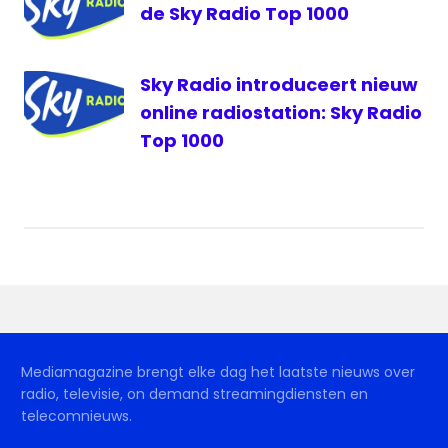
de Sky Radio Top 1000
Sky Radio introduceert nieuw
online radiostation: Sky Radio
Top 1000
Mediamagazine brengt elke dag het laatste nieuws over
radio, televisie, on demand streamingdiensten en
telecomnieuws.