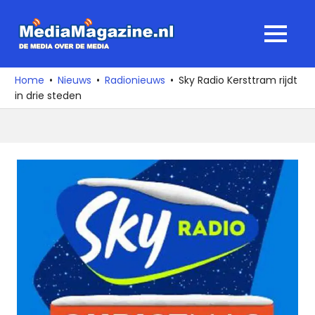
Ga
naar
MediaMagaz
MENU
de
De
inhoud
media
Home
Nieuws
Radionieuws
Sky Radio Kersttram rijdt
over
in drie steden
de
media