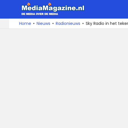
MediaMa
De
Ga
Home
Nieuws
Radionieuws
Sky Radio in het teke
media
naar
over
de
de
inhoud
media