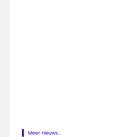
00's &
10's
Flashback
Top 500
Sky
Radio
Meer nieuws...