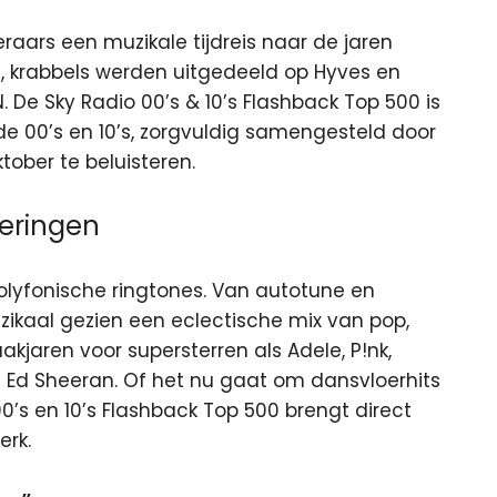
eraars een muzikale tijdreis naar de jaren
, krabbels werden uitgedeeld op Hyves en
e Sky Radio 00’s & 10’s Flashback Top 500 is
de 00’s en 10’s, zorgvuldig samengesteld door
oktober te beluisteren.
neringen
olyfonische ringtones. Van autotune en
zikaal gezien een eclectische mix van pop,
jaren voor supersterren als Adele, P!nk,
n Ed Sheeran. Of het nu gaat om dansvloerhits
0’s en 10’s Flashback Top 500 brengt direct
erk.